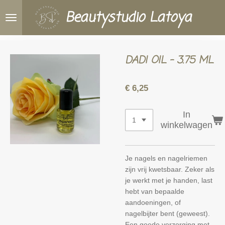
Ga
Beautystudio Latoya
direct
naar
de
hoofdinhoud
DADI OIL - 3.75 ML
€ 6,25
In
winkelwagen
Je nagels en nagelriemen
zijn vrij kwetsbaar. Zeker als
je werkt met je handen, last
hebt van bepaalde
aandoeningen, of
nagelbijter bent (geweest).
Een goede verzorging met